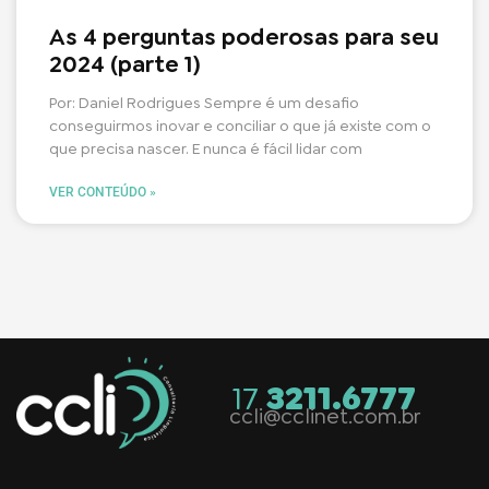
As 4 perguntas poderosas para seu
2024 (parte 1)
Por: Daniel Rodrigues Sempre é um desafio
conseguirmos inovar e conciliar o que já existe com o
que precisa nascer. E nunca é fácil lidar com
VER CONTEÚDO »
17
3211.6777
ccli@cclinet.com.br