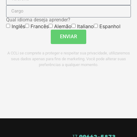
Qual idioma deseja aprender?
Inglês
Francês
Alemão
Italiano
Espanhol
ENVIAR
A CCLi se comprete a proteger e respeitar sua privacidade, utilizaremos
seus dados apenas para fins de marketing. Você pode alterar suas
preferências a qualquer momento.
17
99662-5873