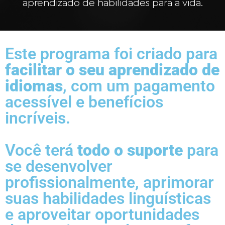
aprendizado de habilidades para a vida.
Este programa foi criado para
facilitar o seu aprendizado de
idiomas
, com um pagamento
acessível e benefícios
incríveis.
Você terá
todo o suporte
para
se desenvolver
profissionalmente, aprimorar
suas habilidades linguísticas
e aproveitar oportunidades