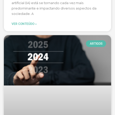
artificial (IA) está se tornando cada vez mais
predominante e impactando diversos aspectos da
sociedade. A
VER CONTEÚDO »
ARTIGOS