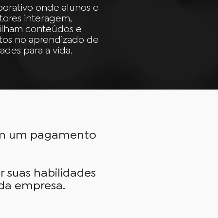
borativo onde alunos e
tores interagem,
ilham conteúdos e
tos no aprendizado de
ades para a vida.
om um pagamento
r suas habilidades
 da empresa.