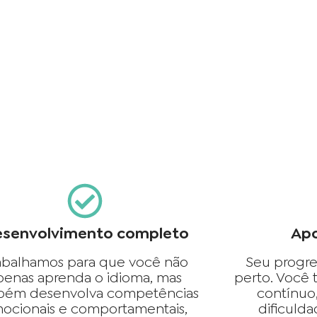
senvolvimento completo
Apo
abalhamos para que você não
Seu progre
penas aprenda o idioma, mas
perto. Você
bém desenvolva competências
contínuo
ocionais e comportamentais,
dificuld