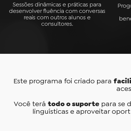
Sessões dinâmicas e práticas para
Prog
desenvolver fluência com conversas
reais com outros alunos e
bene
consultores.
Este programa foi criado para
faci
aces
Você terá
todo o suporte
para se d
linguísticas e aproveitar opo