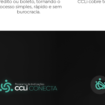
rédito ou boleto, tornando o
CCLi cobre t
ocesso simples, rápido e sem
burocracia.