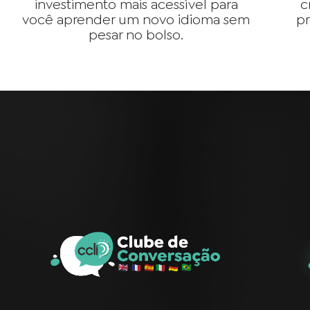
investimento mais acessível para
c
você aprender um novo idioma sem
pr
pesar no bolso.