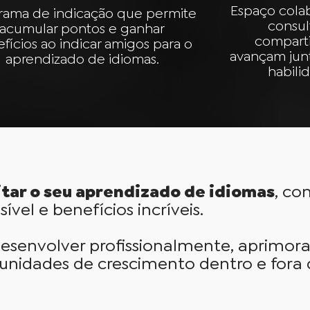
Espaço cola
rama de indicação que permite
consul
acumular pontos e ganhar
compart
fícios ao indicar amigos para o
avançam jun
aprendizado de idiomas.
habilid
litar o seu aprendizado de idiomas
, c
sível e benefícios incríveis.
esenvolver profissionalmente, aprimora
rtunidades de crescimento dentro e fora