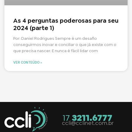
As 4 perguntas poderosas para seu
2024 (parte 1)
Por: Daniel Rodrigues Sempre é um desafio
conseguirmos inovar e conciliar o que já existe com o
que precisa nascer. E nunca é fácil lidar com
VER CONTEÚDO »
17
3211.6777
ccli@cclinet.com.br