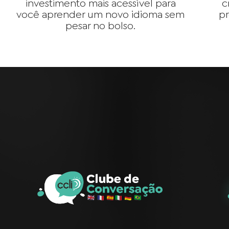
investimento mais acessível para
c
você aprender um novo idioma sem
pr
pesar no bolso.