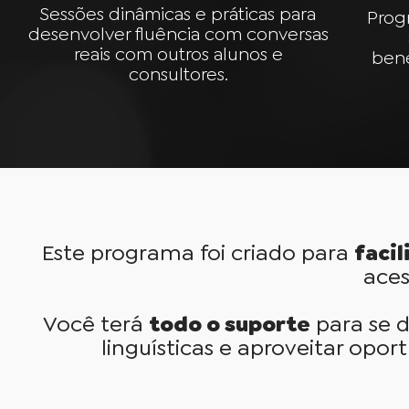
Sessões dinâmicas e práticas para
Prog
desenvolver fluência com conversas
reais com outros alunos e
bene
consultores.
Este programa foi criado para
faci
aces
Você terá
todo o suporte
para se d
linguísticas e aproveitar opo