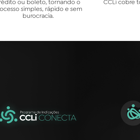
rédito ou boleto, tornando o
CCLi cobre t
ocesso simples, rápido e sem
burocracia.