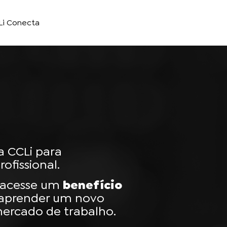
Li Conecta
a CCLi para
ofissional.
e acesse um
benefício
aprender um novo
mercado de trabalho.