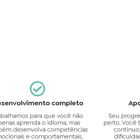
senvolvimento completo
Apo
abalhamos para que você não
Seu progre
penas aprenda o idioma, mas
perto. Você
bém desenvolva competências
contínuo
ocionais e comportamentais,
dificuld