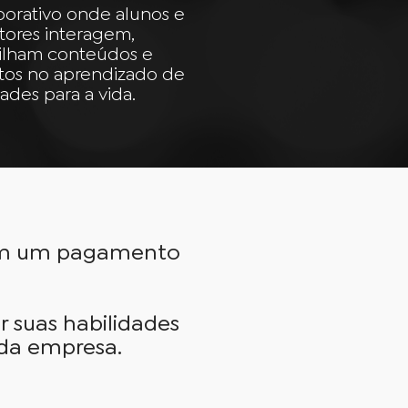
borativo onde alunos e
tores interagem,
ilham conteúdos e
tos no aprendizado de
ades para a vida.
om um pagamento
r suas habilidades
 da empresa.