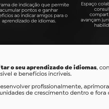
Espaço cola
rama de indicação que permite
consul
acumular pontos e ganhar
compart
fícios ao indicar amigos para o
avançam jun
aprendizado de idiomas.
habilid
litar o seu aprendizado de idiomas
, c
sível e benefícios incríveis.
esenvolver profissionalmente, aprimora
rtunidades de crescimento dentro e fora