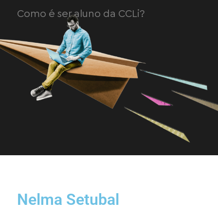
Como é ser aluno da CCLi?
Nelma Setubal