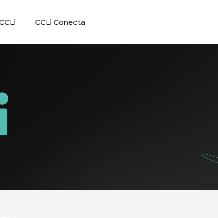
CCLi
CCLi Conecta
i