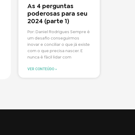
As 4 perguntas
poderosas para seu
2024 (parte 1)
Por: Daniel Rodrigues Sempre é
um desafio conseguirmos
inovar e conciliar o que já existe
com o que precisa nascer. E
nunca é fácil lidar com
VER CONTEÚDO »