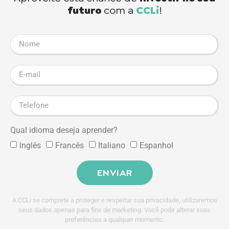
futuro
com a
CCLi
!
Qual idioma deseja aprender?
Inglês
Francês
Italiano
Espanhol
ENVIAR
A CCLi se comprete a proteger e respeitar sua privacidade, utilizaremos
seus dados apenas para fins de marketing. Você pode alterar suas
preferências a qualquer momento.