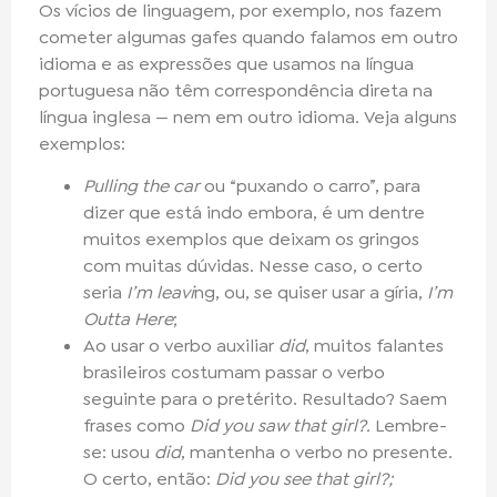
Os vícios de linguagem, por exemplo, nos fazem
cometer algumas gafes quando falamos em outro
idioma e as expressões que usamos na língua
portuguesa não têm correspondência direta na
língua inglesa — nem em outro idioma. Veja alguns
exemplos:
Pulling the car
ou “puxando o carro”, para
dizer que está indo embora, é um dentre
muitos exemplos que deixam os gringos
com muitas dúvidas. Nesse caso, o certo
seria
I’m leavi
ng, ou, se quiser usar a gíria,
I’m
Outta Here
;
Ao usar o verbo auxiliar
did
, muitos falantes
brasileiros costumam passar o verbo
seguinte para o pretérito. Resultado? Saem
frases como
Did you saw that girl?.
Lembre-
se: usou
did
, mantenha o verbo no presente.
O certo, então:
Did you see that girl?;