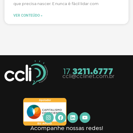
que precisa nascer. E nunca é fácil lidar com
VER CONTEÚDO »
17
3211.6777
ccli@cclinet.com.br
Acompanhe nossas redes!