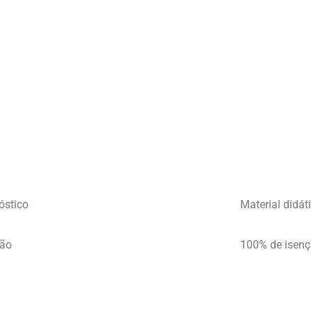
óstico
Material didát
ção
100% de isen