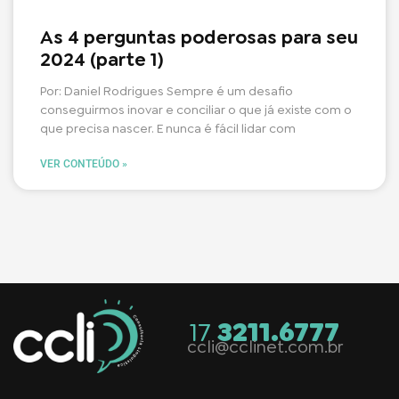
As 4 perguntas poderosas para seu
2024 (parte 1)
Por: Daniel Rodrigues Sempre é um desafio
conseguirmos inovar e conciliar o que já existe com o
que precisa nascer. E nunca é fácil lidar com
VER CONTEÚDO »
17
3211.6777
ccli@cclinet.com.br