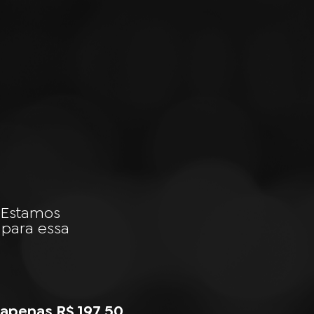
. Estamos
 para essa
apenas R$ 197,50