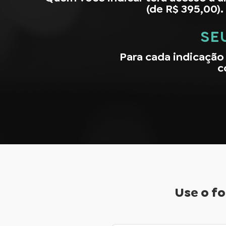
(de R$ 395,00).
SE
Para cada indicação 
c
Use o fo