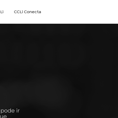
Li
CCLi Conecta
 pode ir
gue