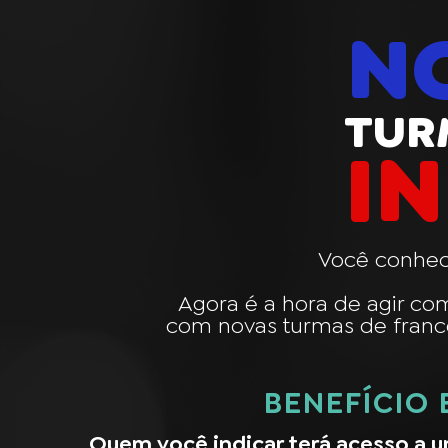
N
TUR
I
Você conhec
Agora é a hora de agir co
com novas turmas de francês
BENEFÍCIO
Quem você indicar terá acesso a 