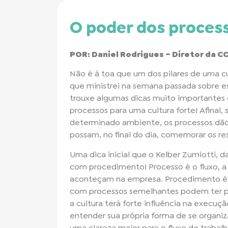
O poder dos proces
POR: Daniel Rodrigues – Diretor da CC
Não é à toa que um dos pilares de uma cu
que ministrei na semana passada sobre e
trouxe algumas dicas muito importantes
processos para uma cultura forte! Afinal
determinado ambiente, os processos dão
possam, no final do dia, comemorar os r
Uma dica inicial que o Kelber Zumiotti,
com procedimento! Processo é o fluxo, a
aconteçam na empresa. Procedimento é 
com processos semelhantes podem ter pr
a cultura terá forte influência na execuç
entender sua própria forma de se organiz
uma clareza maior para o fluxo de traba