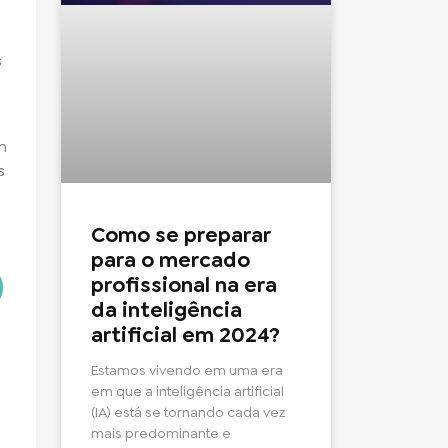
s
m
s
o
Como se preparar
para o mercado
profissional na era
da inteligência
artificial em 2024?
Estamos vivendo em uma era
em que a inteligência artificial
(IA) está se tornando cada vez
mais predominante e