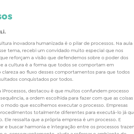
sos
Li.
ltura inovadora humanizada é o pilar de processos. Na aula
sse tema, recebi um convidado muito especial que nos
 que reforçam a visão que defendemos sobre o poder dos
, se a cultura é a forma que todos se comportam em
 clareza ao fluxo desses comportamentos para que todos
esultados conquistados por todos.
 da iProcessos, destacou é que muitos confundem processo
 sequência, a ordem escolhida para fazer com que as coisas
o modo que escolhemos executar o processo. Empresas
ocedimentos totalmente diferentes para executá-lo já qu
ão. Ele ressalta que a própria empresa é um processo. E
ar e buscar harmonia e integração entre os processos traz
lho e, consequentemente, ajuda a reforçar o ambiente de