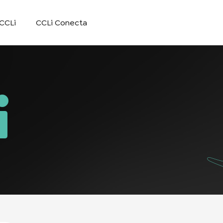
CCLi
CCLi Conecta
i