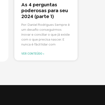
As 4 perguntas
poderosas para seu
2024 (parte 1)
Por: Daniel Rodrigues Sempre é
um desafio conseguirmos
inovar e conciliar o que já existe
com o que precisa nascer. E
nunca é fácil lidar com
VER CONTEÚDO »