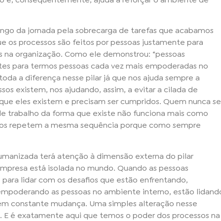
go da jornada pela sobrecarga de tarefas que acabamos
que os processos são feitos por pessoas justamente para
as na organização. Como ele demonstrou: “pessoas
ntes para termos pessoas cada vez mais empoderadas no
toda a diferença nesse pilar já que nos ajuda sempre a
os existem, nos ajudando, assim, a evitar a cilada de
ue eles existem e precisam ser cumpridos. Quem nunca se
e trabalho da forma que existe não funciona mais como
dos repetem a mesma sequência porque como sempre
manizada terá atenção à dimensão externa do pilar
presa está isolada no mundo. Quando as pessoas
 para lidar com os desafios que estão enfrentando,
 empoderando as pessoas no ambiente interno, estão lidand
 em constante mudança. Uma simples alteração nesse
o. E é exatamente aqui que temos o poder dos processos na