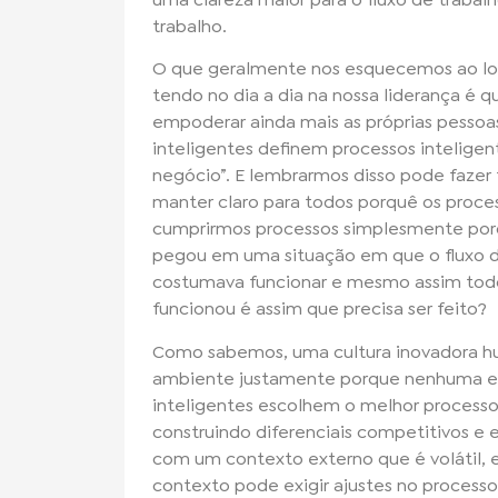
trabalho.
O que geralmente nos esquecemos ao lon
tendo no dia a dia na nossa liderança é 
empoderar ainda mais as próprias pesso
inteligentes definem processos intelige
negócio”. E lembrarmos disso pode fazer 
manter claro para todos porquê os process
cumprirmos processos simplesmente porq
pegou em uma situação em que o fluxo d
costumava funcionar e mesmo assim to
funcionou é assim que precisa ser feito?
Como sabemos, uma cultura inovadora hu
ambiente justamente porque nenhuma em
inteligentes escolhem o melhor processo
construindo diferenciais competitivos e
com um contexto externo que é volátil,
contexto pode exigir ajustes no process