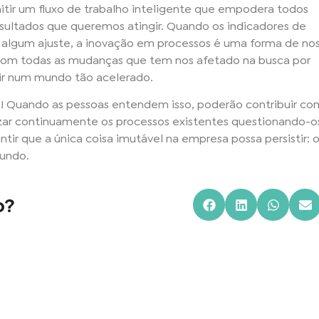
tir um fluxo de trabalho inteligente que empodera todos
esultados que queremos atingir. Quando os indicadores de
r algum ajuste, a inovação em processos é uma forma de no
com todas as mudanças que tem nos afetado na busca por
tir num mundo tão acelerado.
o! Quando as pessoas entendem isso, poderão contribuir co
mizar continuamente os processos existentes questionando-o
ir que a única coisa imutável na empresa possa persistir: 
mundo.
o?