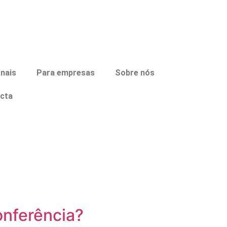
onais
Para empresas
Sobre nós
cta
onferência?