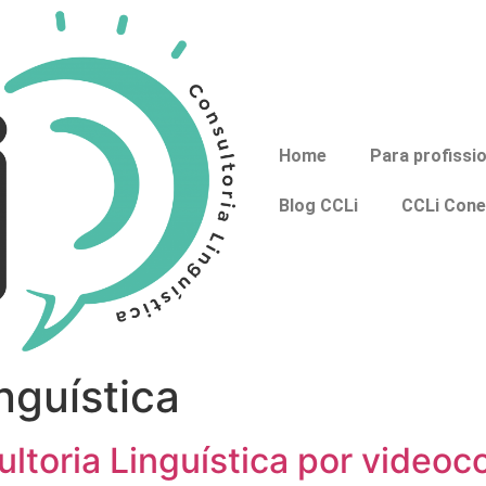
Home
Para profissi
Blog CCLi
CCLi Cone
inguística
toria Linguística por videoc