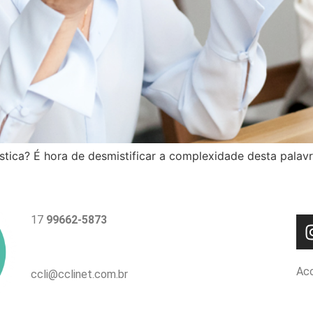
stica? É hora de desmistificar a complexidade desta palavr
17
99662-5873
Ac
ccli@cclinet.com.br