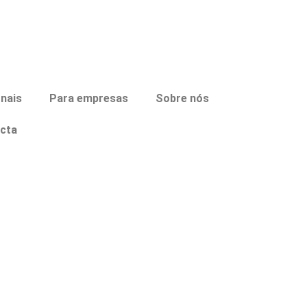
onais
Para empresas
Sobre nós
cta