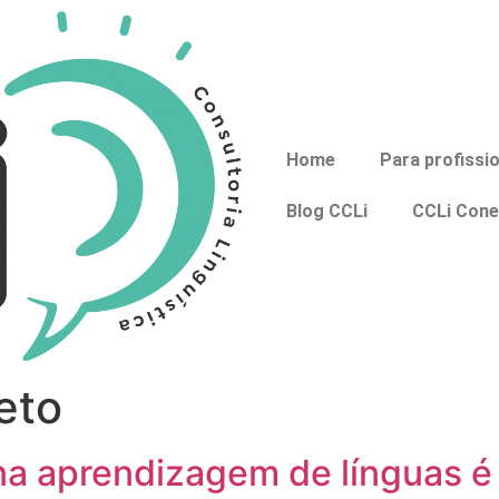
Home
Para profissi
Blog CCLi
CCLi Cone
eto
na aprendizagem de línguas é