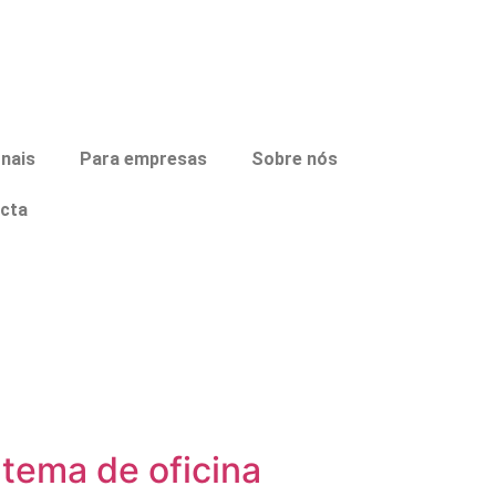
onais
Para empresas
Sobre nós
cta
 tema de oficina