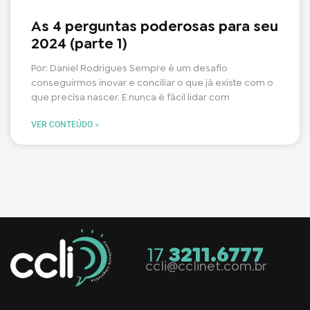
As 4 perguntas poderosas para seu
2024 (parte 1)
Por: Daniel Rodrigues Sempre é um desafio
conseguirmos inovar e conciliar o que já existe com o
que precisa nascer. E nunca é fácil lidar com
VER CONTEÚDO »
17
3211.6777
ccli@cclinet.com.br