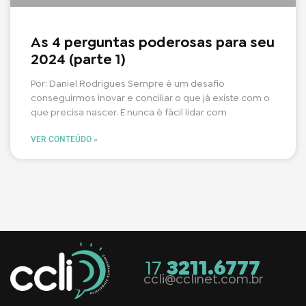
As 4 perguntas poderosas para seu
2024 (parte 1)
Por: Daniel Rodrigues Sempre é um desafio
conseguirmos inovar e conciliar o que já existe com o
que precisa nascer. E nunca é fácil lidar com
VER CONTEÚDO »
17
3211.6777
ccli@cclinet.com.br