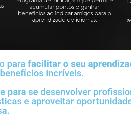
Programa de indicação que permite
E
as
acumular pontos e ganhar
benefícios ao indicar amigos para o
aprendizado de idiomas.
a
do para
facilitar o seu aprendiz
enefícios incríveis.
te
para se desenvolver profissi
sticas e aproveitar oportunida
sa.