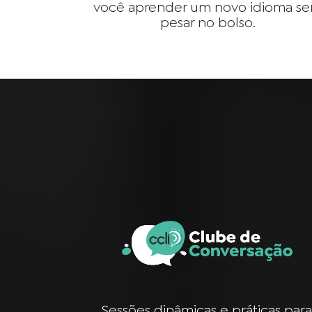
você aprender um novo idioma s
pesar no bolso.
Sessões dinâmicas e práticas par