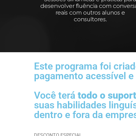
desenvolver fluência com convers
reais com outros alunos e
consultores.
Este programa foi cria
pagamento acessível e b
Você terá
todo o supor
suas habilidades linguí
dentro e fora da empre
DESCONTO ESPECIAL