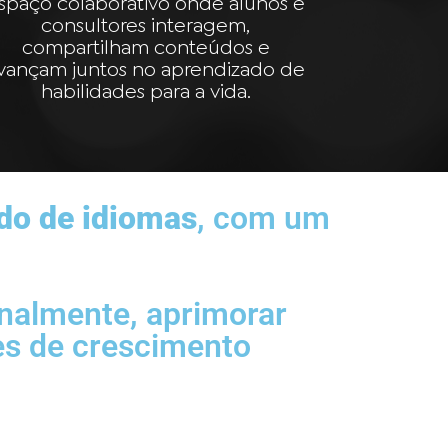
spaço colaborativo onde alunos e
consultores interagem,
compartilham conteúdos e
vançam juntos no aprendizado de
habilidades para a vida.
ado de idiomas
, com um
onalmente, aprimorar
des de crescimento