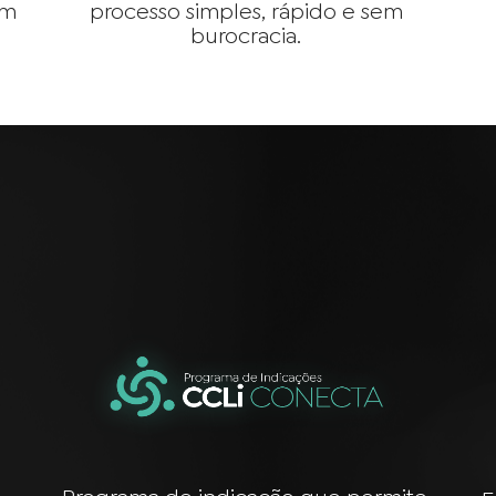
em
processo simples, rápido e sem
burocracia.
a