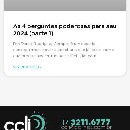
As 4 perguntas poderosas para seu
2024 (parte 1)
Por: Daniel Rodrigues Sempre é um desafio
conseguirmos inovar e conciliar o que já existe com o
que precisa nascer. E nunca é fácil lidar com
VER CONTEÚDO »
17
3211.6777
ccli@cclinet.com.br