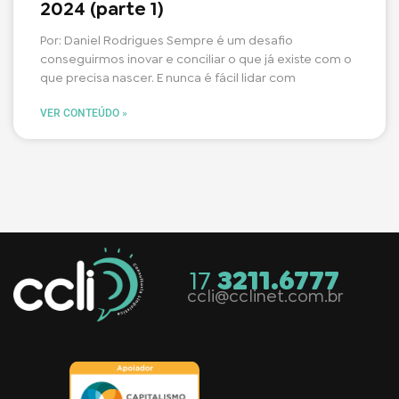
2024 (parte 1)
Por: Daniel Rodrigues Sempre é um desafio
conseguirmos inovar e conciliar o que já existe com o
que precisa nascer. E nunca é fácil lidar com
VER CONTEÚDO »
17
3211.6777
ccli@cclinet.com.br