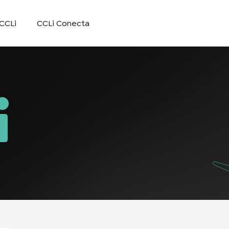
CCLi
CCLi Conecta
i