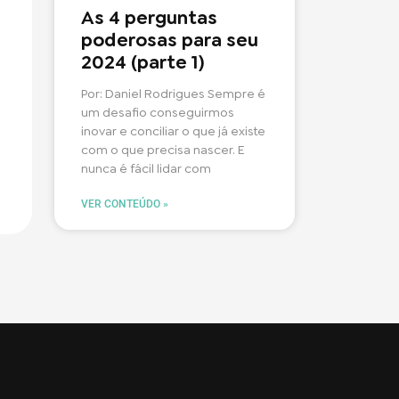
As 4 perguntas
poderosas para seu
2024 (parte 1)
Por: Daniel Rodrigues Sempre é
um desafio conseguirmos
inovar e conciliar o que já existe
com o que precisa nascer. E
nunca é fácil lidar com
VER CONTEÚDO »