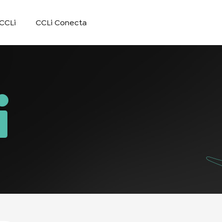
CCLi
CCLi Conecta
i