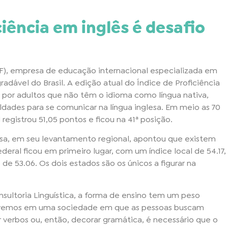
iência em inglês é desafio
(EF), empresa de educação internacional especializada em
adável do Brasil. A edição atual do Índice de Proficiência
 por adultos que não têm o idioma como língua nativa,
uldades para se comunicar na língua inglesa. Em meio as 70
 registrou 51,05 pontos e ficou na 41ª posição.
a, em seu levantamento regional, apontou que existem
eral ficou em primeiro lugar, com um índice local de 54.17,
e 53.06. Os dois estados são os únicos a figurar na
nsultoria Linguística, a forma de ensino tem um peso
Vivemos em uma sociedade em que as pessoas buscam
 verbos ou, então, decorar gramática, é necessário que o