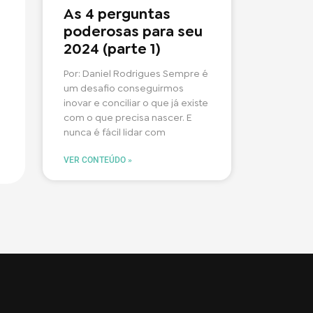
As 4 perguntas
poderosas para seu
2024 (parte 1)
Por: Daniel Rodrigues Sempre é
um desafio conseguirmos
inovar e conciliar o que já existe
com o que precisa nascer. E
nunca é fácil lidar com
VER CONTEÚDO »