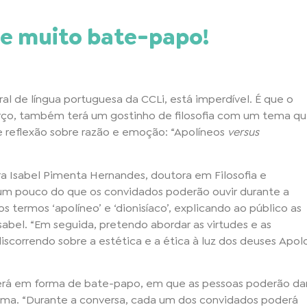
a e muito bate-papo!
al de língua portuguesa da CCLi, está imperdível. É que o
rço, também terá um gostinho de filosofia com um tema q
 reflexão sobre razão e emoção: “Apolíneos
versus
a Isabel Pimenta Hernandes, doutora em Filosofia e
 um pouco do que os convidados poderão ouvir durante a
s termos ‘apolíneo’ e ‘dionisíaco’, explicando ao público as
sabel. “Em seguida, pretendo abordar as virtudes e as
scorrendo sobre a estética e a ética à luz dos deuses Apol
erá em forma de bate-papo, em que as pessoas poderão da
 tema. “Durante a conversa, cada um dos convidados poderá