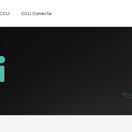
CCLi
CCLi Conecta
i