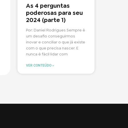
As 4 perguntas
poderosas para seu
2024 (parte 1)
Por: Daniel Rodrigues Sempre é
um desafio conseguirmos
inovar e conciliar o que já existe
com o que precisa nascer. E
nunca é fácil lidar com
VER CONTEÚDO »