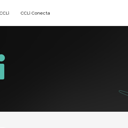
CCLi
CCLi Conecta
i