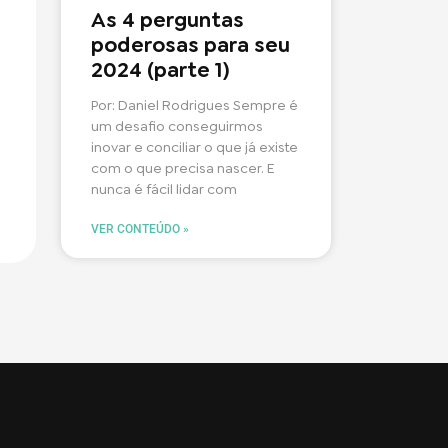
As 4 perguntas
poderosas para seu
2024 (parte 1)
Por: Daniel Rodrigues Sempre é
um desafio conseguirmos
inovar e conciliar o que já existe
com o que precisa nascer. E
nunca é fácil lidar com
VER CONTEÚDO »