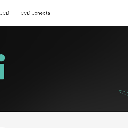
CCLi
CCLi Conecta
i