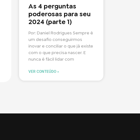
As 4 perguntas
poderosas para seu
2024 (parte 1)
Por: Daniel Rodrigues Sempre é
um desafio conseguirmos
inovar e conciliar o que já existe
com o que precisa nascer. E
nunca é fácil lidar com
VER CONTEÚDO »