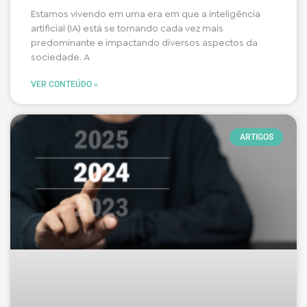
Estamos vivendo em uma era em que a inteligência
artificial (IA) está se tornando cada vez mais
predominante e impactando diversos aspectos da
sociedade. A
VER CONTEÚDO »
ARTIGOS