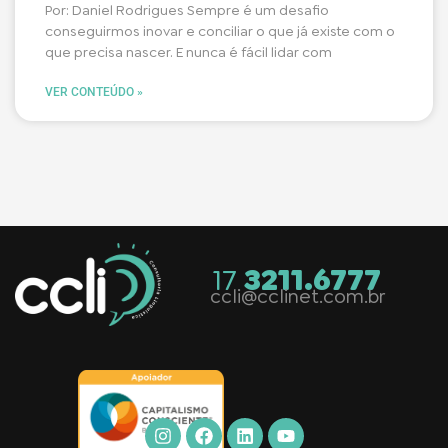
Por: Daniel Rodrigues Sempre é um desafio
conseguirmos inovar e conciliar o que já existe com o
que precisa nascer. E nunca é fácil lidar com
VER CONTEÚDO »
17
3211.6777
ccli@cclinet.com.br