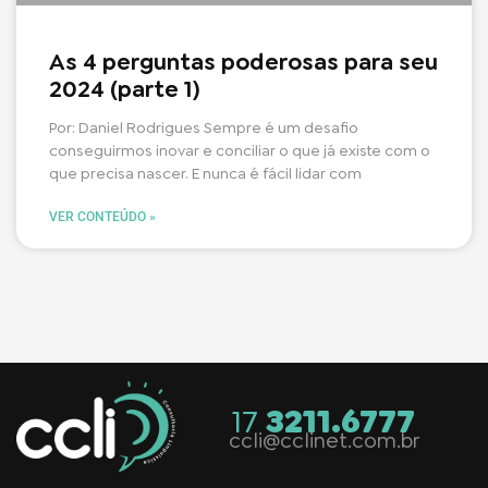
As 4 perguntas poderosas para seu
2024 (parte 1)
Por: Daniel Rodrigues Sempre é um desafio
conseguirmos inovar e conciliar o que já existe com o
que precisa nascer. E nunca é fácil lidar com
VER CONTEÚDO »
17
3211.6777
ccli@cclinet.com.br