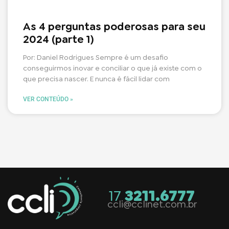
As 4 perguntas poderosas para seu
2024 (parte 1)
Por: Daniel Rodrigues Sempre é um desafio
conseguirmos inovar e conciliar o que já existe com o
que precisa nascer. E nunca é fácil lidar com
VER CONTEÚDO »
17
3211.6777
ccli@cclinet.com.br