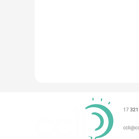
17
321
ccli@cc