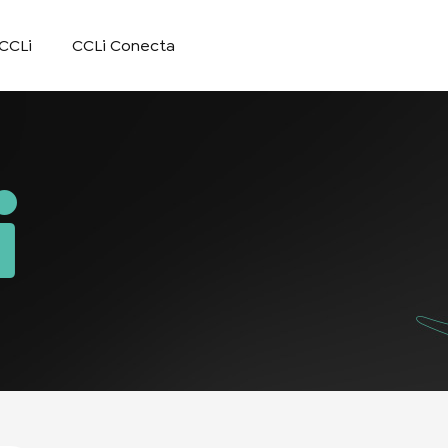
CCLi
CCLi Conecta
i