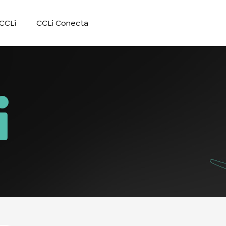
CCLi
CCLi Conecta
i