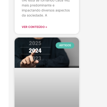
(IA) está se tornando cada vez
mais predominante e
impactando diversos aspectos
da sociedade. A
VER CONTEÚDO »
ARTIGOS