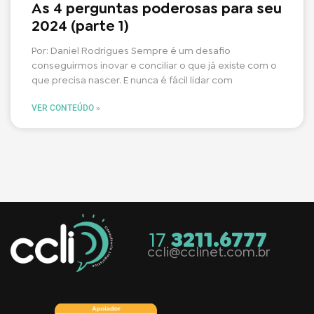
As 4 perguntas poderosas para seu
2024 (parte 1)
Por: Daniel Rodrigues Sempre é um desafio
conseguirmos inovar e conciliar o que já existe com o
que precisa nascer. E nunca é fácil lidar com
VER CONTEÚDO »
17
3211.6777
ccli@cclinet.com.br