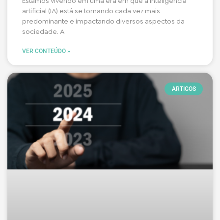
Estamos vivendo em uma era em que a inteligência
artificial (IA) está se tornando cada vez mais
predominante e impactando diversos aspectos da
sociedade. A
VER CONTEÚDO »
ARTIGOS