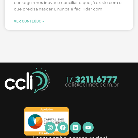
conseguirmos inovar e conciliar o que já existe com o
que precisa nascer. E nunca é fácil lidar com
VER CONTEÚDO »
17
3211.6777
ccli@cclinet.com.br