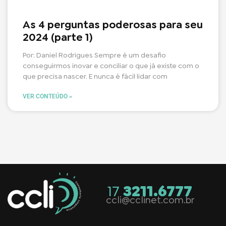
As 4 perguntas poderosas para seu
2024 (parte 1)
Por: Daniel Rodrigues Sempre é um desafio
conseguirmos inovar e conciliar o que já existe com o
que precisa nascer. E nunca é fácil lidar com
VER CONTEÚDO »
17
3211.6777
ccli@cclinet.com.br